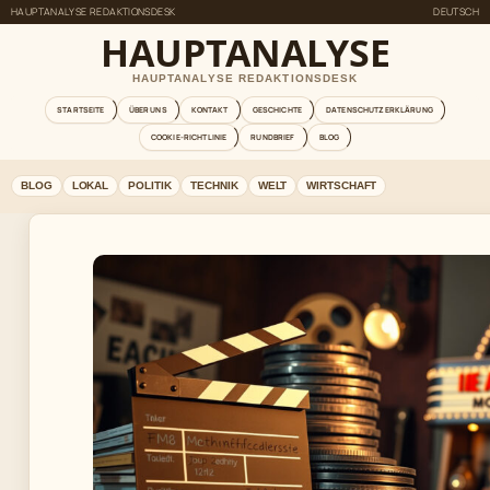
HAUPTANALYSE REDAKTIONSDESK
DEUTSCH
HAUPTANALYSE
HAUPTANALYSE REDAKTIONSDESK
STARTSEITE
ÜBER UNS
KONTAKT
GESCHICHTE
DATENSCHUTZERKLÄRUNG
COOKIE-RICHTLINIE
RUNDBRIEF
BLOG
BLOG
LOKAL
POLITIK
TECHNIK
WELT
WIRTSCHAFT