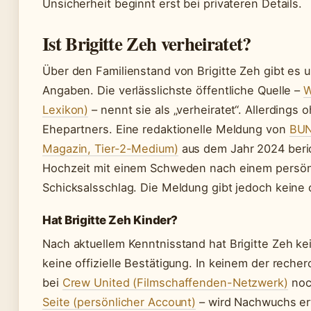
Unsicherheit beginnt erst bei privateren Details.
Ist Brigitte Zeh verheiratet?
Über den Familienstand von Brigitte Zeh gibt es 
Angaben. Die verlässlichste öffentliche Quelle –
W
Lexikon)
– nennt sie als „verheiratet“. Allerding
Ehepartners. Eine redaktionelle Meldung von
BUN
Magazin, Tier-2-Medium)
aus dem Jahr 2024 beric
Hochzeit mit einem Schweden nach einem persön
Schicksalsschlag. Die Meldung gibt jedoch keine o
Hat Brigitte Zeh Kinder?
Nach aktuellem Kenntnisstand hat Brigitte Zeh kei
keine offizielle Bestätigung. In keinem der recher
bei
Crew United (Filmschaffenden-Netzwerk)
noc
Seite (persönlicher Account)
– wird Nachwuchs er