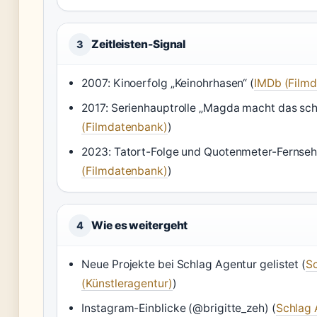
Zeitleisten-Signal
3
2007: Kinoerfolg „Keinohrhasen“ (
IMDb (Film
2017: Serienhauptrolle „Magda macht das sch
(Filmdatenbank)
)
2023: Tatort-Folge und Quotenmeter-Fernseh
(Filmdatenbank)
)
Wie es weitergeht
4
Neue Projekte bei Schlag Agentur gelistet (
S
(Künstleragentur)
)
Instagram-Einblicke (@brigitte_zeh) (
Schlag 