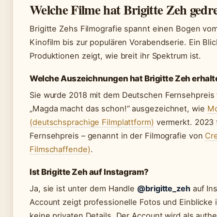
Welche Filme hat Brigitte Zeh gedr
Brigitte Zehs Filmografie spannt einen Bogen vo
Kinofilm bis zur populären Vorabendserie. Ein Bli
Produktionen zeigt, wie breit ihr Spektrum ist.
Welche Auszeichnungen hat Brigitte Zeh erhalt
Sie wurde 2018 mit dem Deutschen Fernsehpreis fü
„Magda macht das schon!“ ausgezeichnet, wie
Mo
(deutschsprachige Filmplattform)
vermerkt. 2023 
Fernsehpreis – genannt in der Filmografie von
Cr
Filmschaffende)
.
Ist Brigitte Zeh auf Instagram?
Ja, sie ist unter dem Handle
@brigitte_zeh
auf Ins
Account zeigt professionelle Fotos und Einblicke i
keine privaten Details. Der Account wird als auth