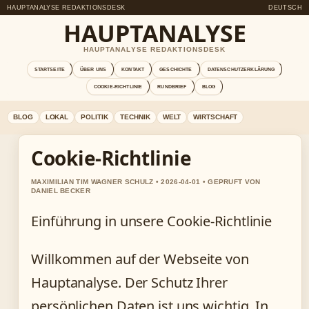
HAUPTANALYSE REDAKTIONSDESK
DEUTSCH
HAUPTANALYSE
HAUPTANALYSE REDAKTIONSDESK
STARTSEITE
ÜBER UNS
KONTAKT
GESCHICHTE
DATENSCHUTZERKLÄRUNG
COOKIE-RICHTLINIE
RUNDBRIEF
BLOG
BLOG
LOKAL
POLITIK
TECHNIK
WELT
WIRTSCHAFT
Cookie-Richtlinie
MAXIMILIAN TIM WAGNER SCHULZ • 2026-04-01 • GEPRUFT VON
DANIEL BECKER
Einführung in unsere Cookie-Richtlinie
Willkommen auf der Webseite von
Hauptanalyse. Der Schutz Ihrer
persönlichen Daten ist uns wichtig. In