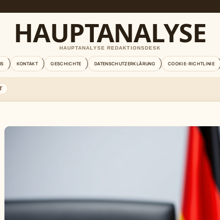
HAUPTANALYSE
HAUPTANALYSE REDAKTIONSDESK
NS
KONTAKT
GESCHICHTE
DATENSCHUTZERKLÄRUNG
COOKIE-RICHTLINIE
T