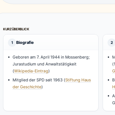
KURZÜBERBLICK
Biografie
1
2
Geboren am 7. April 1944 in Mossenberg;
M
Jurastudium und Anwaltstätigkeit
(
(
Wikipedia-Eintrag
)
G
Mitglied der SPD seit 1963 (
Stiftung Haus
B
der Geschichte
)
H
A
G