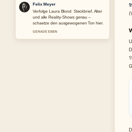
Laura Becker
1
Hilfreicher Kontext zu Martin
(
Sonneborn: Satiriker, Politiker und EU-
Abgeordneter. Bitte haltet diesen
Liveticker aktuell.
W
3 MIN ZUVOR
U
D
1
G
D