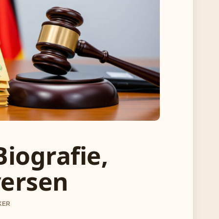
iografie,
versen
CKER