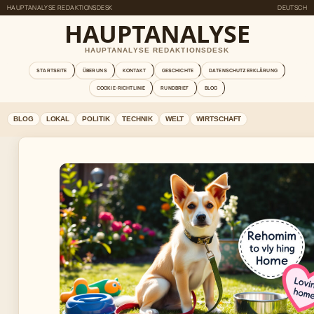
HAUPTANALYSE REDAKTIONSDESK
DEUTSCH
HAUPTANALYSE
HAUPTANALYSE REDAKTIONSDESK
STARTSEITE
ÜBER UNS
KONTAKT
GESCHICHTE
DATENSCHUTZERKLÄRUNG
COOKIE-RICHTLINIE
RUNDBRIEF
BLOG
BLOG
LOKAL
POLITIK
TECHNIK
WELT
WIRTSCHAFT