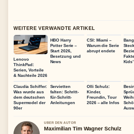
WEITERE VERWANDTE ARTIKEL
HBO Harry
CSI: Miami –
Bang
Potter Serie –
Warum die Serie
Steck
Start 2026,
abrupt endete
Bezi
Besetzung und
Fakte
Lenovo
News
Kids’
ThinkPad:
Serien, Vorteile
& Nachteile 2026
Claudia Schiffer:
Servietten
Olli Schulz:
Besin
Was wurde aus
falten: Schritt-
Kinder,
Sprü
dem deutschen
für-Schritt-
Freundin, Tour
Weih
Supermodel der
Anleitungen
2026 – alle Infos
Schö
90er
Ausw
UBER DEN AUTOR
Maximilian Tim Wagner Schulz