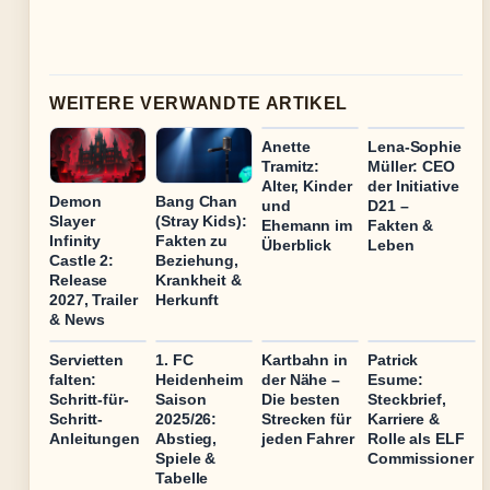
WEITERE VERWANDTE ARTIKEL
Anette
Lena-Sophie
Tramitz:
Müller: CEO
Alter, Kinder
der Initiative
Demon
Bang Chan
und
D21 –
Slayer
(Stray Kids):
Ehemann im
Fakten &
Infinity
Fakten zu
Überblick
Leben
Castle 2:
Beziehung,
Release
Krankheit &
2027, Trailer
Herkunft
& News
Servietten
1. FC
Kartbahn in
Patrick
falten:
Heidenheim
der Nähe –
Esume:
Schritt-für-
Saison
Die besten
Steckbrief,
Schritt-
2025/26:
Strecken für
Karriere &
Anleitungen
Abstieg,
jeden Fahrer
Rolle als ELF
Spiele &
Commissioner
Tabelle