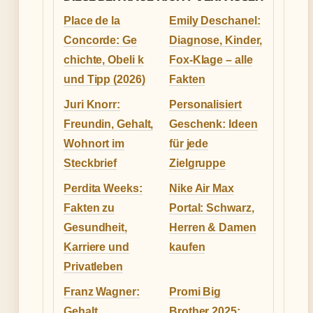
Place de la
Emily Deschanel:
Concorde: Ge
Diagnose, Kinder,
chichte, Obeli k
Fox-Klage – alle
und Tipp (2026)
Fakten
Juri Knorr:
Personalisiert
Freundin, Gehalt,
Geschenk: Ideen
Wohnort im
für jede
Steckbrief
Zielgruppe
Perdita Weeks:
Nike Air Max
Fakten zu
Portal: Schwarz,
Gesundheit,
Herren & Damen
Karriere und
kaufen
Privatleben
Franz Wagner:
Promi Big
Gehalt,
Brother 2025: