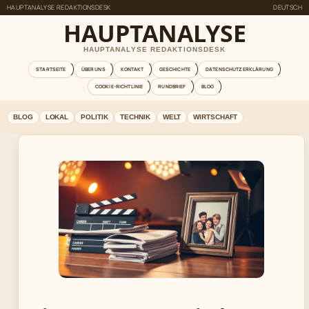
HAUPTANALYSE REDAKTIONSDESK
DEUTSCH
HAUPTANALYSE
HAUPTANALYSE REDAKTIONSDESK
STARTSEITE
ÜBER UNS
KONTAKT
GESCHICHTE
DATENSCHUTZERKLÄRUNG
COOKIE-RICHTLINIE
RUNDBRIEF
BLOG
BLOG
LOKAL
POLITIK
TECHNIK
WELT
WIRTSCHAFT