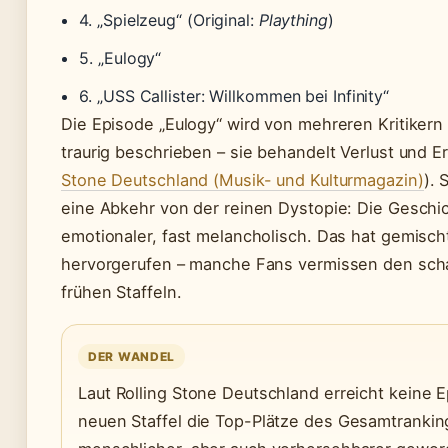
4. „Spielzeug“ (Original:
Plaything
)
5. „Eulogy“
6. „USS Callister: Willkommen bei Infinity“
Die Episode „Eulogy“ wird von mehreren Kritikern
traurig beschrieben – sie behandelt Verlust und E
Stone Deutschland (Musik- und Kulturmagazin)
). 
eine Abkehr von der reinen Dystopie: Die Geschi
emotionaler, fast melancholisch. Das hat gemisc
hervorgerufen – manche Fans vermissen den scha
frühen Staffeln.
DER WANDEL
Laut Rolling Stone Deutschland erreicht keine 
neuen Staffel die Top-Plätze des Gesamtranking