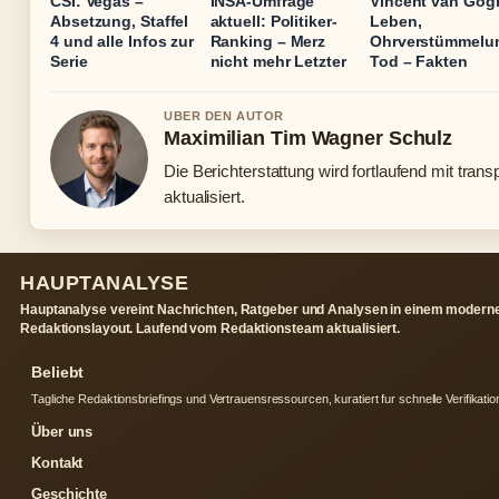
CSI: Vegas –
INSA-Umfrage
Vincent van Gog
Absetzung, Staffel
aktuell: Politiker-
Leben,
4 und alle Infos zur
Ranking – Merz
Ohrverstümmelu
Serie
nicht mehr Letzter
Tod – Fakten
UBER DEN AUTOR
Maximilian Tim Wagner Schulz
Die Berichterstattung wird fortlaufend mit tran
aktualisiert.
HAUPTANALYSE
Hauptanalyse vereint Nachrichten, Ratgeber und Analysen in einem modern
Redaktionslayout. Laufend vom Redaktionsteam aktualisiert.
Beliebt
Tagliche Redaktionsbriefings und Vertrauensressourcen, kuratiert fur schnelle Verifikatio
Über uns
Kontakt
Geschichte