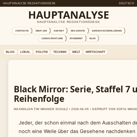
HAUPTANALYSE REDAKTIONSDESK
DEUTSCH
HAUPTANALYSE
HAUPTANALYSE REDAKTIONSDESK
STARTSEITE
ÜBER UNS
KONTAKT
GESCHICHTE
DATENSCHUTZERKLÄRUNG
COOKIE-RICHTLINIE
RUNDBRIEF
BLOG
BLOG
LOKAL
POLITIK
TECHNIK
WELT
WIRTSCHAFT
Black Mirror: Serie, Staffel 7 
Reihenfolge
MAXIMILIAN TIM WAGNER SCHULZ • 2026-06-09 • GEPRUFT VON SOFIA WAG
Jeder, der schon einmal nach dem Ausschalten d
noch eine Weile über das Gesehene nachdenken 