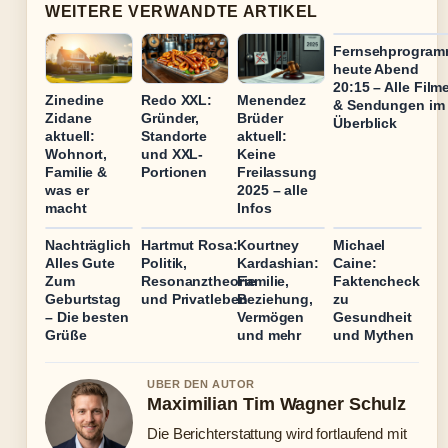
WEITERE VERWANDTE ARTIKEL
Fernsehprogra
heute Abend
20:15 – Alle Film
Zinedine
Redo XXL:
Menendez
& Sendungen im
Zidane
Gründer,
Brüder
Überblick
aktuell:
Standorte
aktuell:
Wohnort,
und XXL-
Keine
Familie &
Portionen
Freilassung
was er
2025 – alle
macht
Infos
Nachträglich
Hartmut Rosa:
Kourtney
Michael
Alles Gute
Politik,
Kardashian:
Caine:
Zum
Resonanztheorie
Familie,
Faktencheck
Geburtstag
und Privatleben
Beziehung,
zu
– Die besten
Vermögen
Gesundheit
Grüße
und mehr
und Mythen
UBER DEN AUTOR
Maximilian Tim Wagner Schulz
Die Berichterstattung wird fortlaufend mit