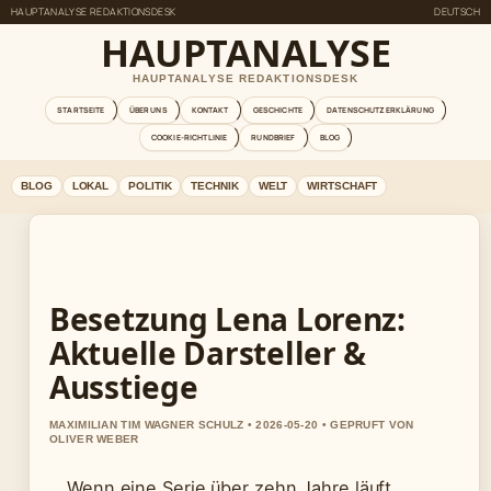
HAUPTANALYSE REDAKTIONSDESK
DEUTSCH
HAUPTANALYSE
HAUPTANALYSE REDAKTIONSDESK
STARTSEITE
ÜBER UNS
KONTAKT
GESCHICHTE
DATENSCHUTZERKLÄRUNG
COOKIE-RICHTLINIE
RUNDBRIEF
BLOG
BLOG
LOKAL
POLITIK
TECHNIK
WELT
WIRTSCHAFT
Besetzung Lena Lorenz:
Aktuelle Darsteller &
Ausstiege
MAXIMILIAN TIM WAGNER SCHULZ • 2026-05-20 • GEPRUFT VON
OLIVER WEBER
Wenn eine Serie über zehn Jahre läuft,