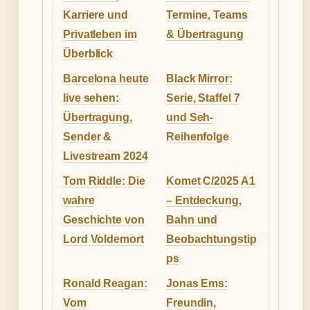
Karriere und
Termine, Teams
Privatleben im
& Übertragung
Überblick
Barcelona heute
Black Mirror:
live sehen:
Serie, Staffel 7
Übertragung,
und Seh-
Sender &
Reihenfolge
Livestream 2024
Tom Riddle: Die
Komet C/2025 A1
wahre
– Entdeckung,
Geschichte von
Bahn und
Lord Voldemort
Beobachtungstip
ps
Ronald Reagan:
Jonas Ems:
Vom
Freundin,