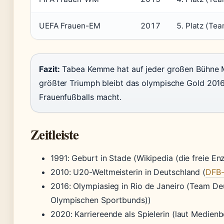
UEFA Frauen-EM
2017
5. Platz (Te
Fazit:
Tabea Kemme hat auf jeder großen Bühne Me
größter Triumph bleibt das olympische Gold 2016
Frauenfußballs macht.
Zeitleiste
1991
: Geburt in Stade (Wikipedia (die freie En
2010
: U20-Weltmeisterin in Deutschland (
DFB-
2016
: Olympiasieg in Rio de Janeiro (Team D
Olympischen Sportbunds))
2020
: Karriereende als Spielerin (laut Medienbe