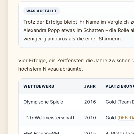
WAS AUFFÄLLT
Trotz der Erfolge bleibt ihr Name im Vergleich
Alexandra Popp etwas im Schatten – die Rolle a
weniger glamourös als die einer Stürmerin.
Vier Erfolge, ein Zeitfenster: die Jahre zwische
höchstem Niveau abräumte.
WETTBEWERB
JAHR
PLATZIERUN
Olympische Spiele
2016
Gold (Team D
U20-Weltmeisterschaft
2010
Gold (
DFB-Da
FIFA Frauen-WM
2015
4. Platz (Te