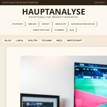
HAUPTANALYSE REDAKTIONSDESK
DEUTSCH
HAUPTANALYSE
HAUPTANALYSE REDAKTIONSDESK
STARTSEITE
ÜBER UNS
KONTAKT
GESCHICHTE
DATENSCHUTZERKLÄRUNG
COOKIE-RICHTLINIE
RUNDBRIEF
BLOG
BLOG
LOKAL
POLITIK
TECHNIK
WELT
WIRTSCHAFT