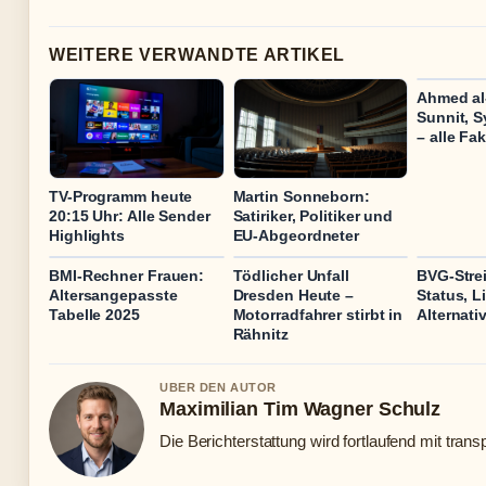
WEITERE VERWANDTE ARTIKEL
Ahmed al
Sunnit, S
– alle Fa
TV-Programm heute
Martin Sonneborn:
20:15 Uhr: Alle Sender
Satiriker, Politiker und
Highlights
EU-Abgeordneter
BMI-Rechner Frauen:
Tödlicher Unfall
BVG-Strei
Altersangepasste
Dresden Heute –
Status, L
Tabelle 2025
Motorradfahrer stirbt in
Alternati
Rähnitz
UBER DEN AUTOR
Maximilian Tim Wagner Schulz
Die Berichterstattung wird fortlaufend mit trans