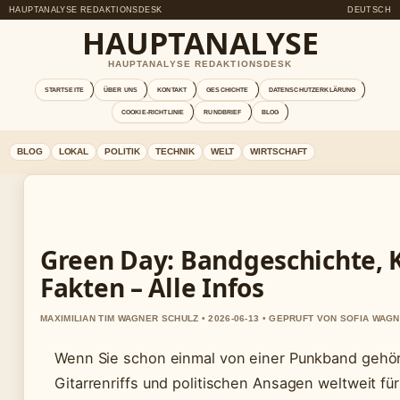
HAUPTANALYSE REDAKTIONSDESK
DEUTSCH
HAUPTANALYSE
HAUPTANALYSE REDAKTIONSDESK
STARTSEITE
ÜBER UNS
KONTAKT
GESCHICHTE
DATENSCHUTZERKLÄRUNG
COOKIE-RICHTLINIE
RUNDBRIEF
BLOG
BLOG
LOKAL
POLITIK
TECHNIK
WELT
WIRTSCHAFT
Green Day: Bandgeschichte, 
Fakten – Alle Infos
MAXIMILIAN TIM WAGNER SCHULZ • 2026-06-13 • GEPRUFT VON SOFIA WAG
Wenn Sie schon einmal von einer Punkband gehör
Gitarrenriffs und politischen Ansagen weltweit fü