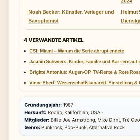
2024
Noah Becker: Künstler, Verleger und
Helmut 
Saxophonist
Dienstg
4 VERWANDTE ARTIKEL
CSI: Miami – Warum die Serie abrupt endete
Jasmin Schwiers: Kinder, Familie und Karriere auf 
Brigitte Antonius: Augen-OP, TV-Rente & Rote Ros
Vince Ebert: Wissenschaftskabarett, Einstellung & 
Gründungsjahr:
1987 ·
Herkunft:
Rodeo, Kalifornien, USA ·
Mitglieder:
Billie Joe Armstrong, Mike Dirnt, Tré Cool
Genre:
Punkrock, Pop-Punk, Alternative Rock