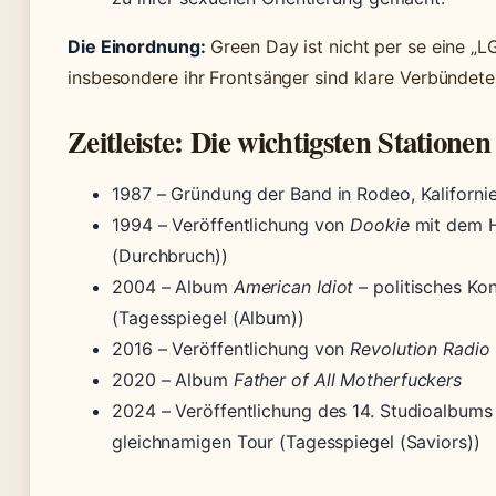
Die Einordnung:
Green Day ist nicht per se eine „
insbesondere ihr Frontsänger sind klare Verbündet
Zeitleiste: Die wichtigsten Stationen
1987
– Gründung der Band in Rodeo, Kaliforni
1994
– Veröffentlichung von
Dookie
mit dem H
(Durchbruch))
2004
– Album
American Idiot
– politisches K
(Tagesspiegel (Album))
2016
– Veröffentlichung von
Revolution Radio
2020
– Album
Father of All Motherfuckers
2024
– Veröffentlichung des 14. Studioalbum
gleichnamigen Tour (Tagesspiegel (Saviors))