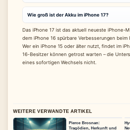
Wie groß ist der Akku im iPhone 17?
Das iPhone 17 ist das aktuell neueste iPhone-
dem iPhone 16 spürbare Verbesserungen beim D
Wer ein iPhone 15 oder älter nutzt, findet im 
16-Besitzer können getrost warten – die Unter
eines sofortigen Wechsels nicht.
WEITERE VERWANDTE ARTIKEL
Pierce Brosnan:
Hy
Tragödien, Herkunft und
Ne