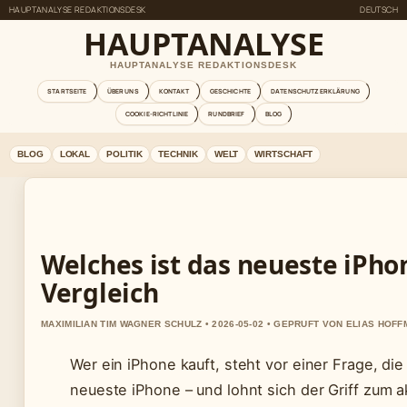
HAUPTANALYSE REDAKTIONSDESK
DEUTSCH
HAUPTANALYSE
HAUPTANALYSE REDAKTIONSDESK
STARTSEITE
ÜBER UNS
KONTAKT
GESCHICHTE
DATENSCHUTZERKLÄRUNG
COOKIE-RICHTLINIE
RUNDBRIEF
BLOG
BLOG
LOKAL
POLITIK
TECHNIK
WELT
WIRTSCHAFT
Welches ist das neueste iPho
Vergleich
MAXIMILIAN TIM WAGNER SCHULZ • 2026-05-02 • GEPRUFT VON ELIAS HOF
Wer ein iPhone kauft, steht vor einer Frage, die 
neueste iPhone – und lohnt sich der Griff zum 