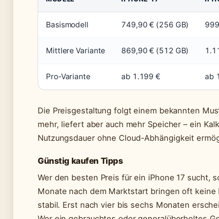
Basismodell
749,90 € (256 GB)
999
Mittlere Variante
869,90 € (512 GB)
1.1
Pro-Variante
ab 1.199 €
ab 
Die Preisgestaltung folgt einem bekannten Must
mehr, liefert aber auch mehr Speicher – ein Kal
Nutzungsdauer ohne Cloud-Abhängigkeit ermögl
Günstig kaufen Tipps
Wer den besten Preis für ein iPhone 17 sucht, s
Monate nach dem Marktstart bringen oft keine 
stabil. Erst nach vier bis sechs Monaten ersche
Wer ein gebrauchtes oder generalüberholtes Gerä