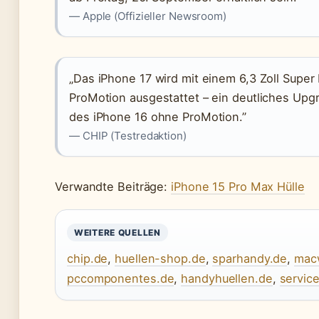
— Apple (Offizieller Newsroom)
„Das iPhone 17 wird mit einem 6,3 Zoll Super
ProMotion ausgestattet – ein deutliches Upg
des iPhone 16 ohne ProMotion.”
— CHIP (Testredaktion)
Verwandte Beiträge:
iPhone 15 Pro Max Hülle
WEITERE QUELLEN
chip.de
,
huellen-shop.de
,
sparhandy.de
,
mac
pccomponentes.de
,
handyhuellen.de
,
service