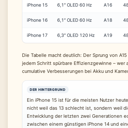
iPhone 15
6,1″ OLED 60 Hz
A16
48
iPhone 16
6,1″ OLED 60 Hz
A18
48
iPhone 17
6,3″ OLED 120 Hz
A19
48
Die Tabelle macht deutlich: Der Sprung von A15 
jedem Schritt spürbare Effizienzgewinne – wer a
cumulative Verbesserungen bei Akku und Kamer
DER HINTERGRUND
Ein iPhone 15 ist für die meisten Nutzer heut
nicht weil das 13 schlecht ist, sondern weil
Entwicklung der letzten zwei Generationen ec
zwischen einem günstigen iPhone 14 und eine