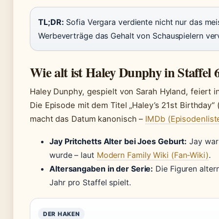
TL;DR:
Sofia Vergara verdiente nicht nur das meis
Werbeverträge das Gehalt von Schauspielern ver
Wie alt ist Haley Dunphy in Staffel 
Haley Dunphy, gespielt von Sarah Hyland, feiert in
Die Episode mit dem Titel „Haley’s 21st Birthday
macht das Datum kanonisch –
IMDb (Episodenlist
Jay Pritchetts Alter bei Joes Geburt:
Jay war 
wurde – laut
Modern Family Wiki (Fan-Wiki)
.
Altersangaben in der Serie:
Die Figuren altern
Jahr pro Staffel spielt.
DER HAKEN