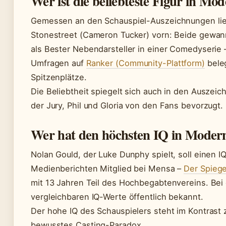
Wer ist die beliebteste Figur in Mo
Gemessen an den Schauspiel-Auszeichnungen liege
Stonestreet (Cameron Tucker) vorn: Beide gewa
als Bester Nebendarsteller in einer Comedyserie
Umfragen auf
Ranker (Community-Plattform)
beleg
Spitzenplätze.
Die Beliebtheit spiegelt sich auch in den Auszei
der Jury, Phil und Gloria von den Fans bevorzugt.
Wer hat den höchsten IQ in Moder
Nolan Gould, der Luke Dunphy spielt, soll einen I
Medienberichten Mitglied bei Mensa –
Der Spiege
mit 13 Jahren Teil des Hochbegabtenvereins. Bei 
vergleichbaren IQ-Werte öffentlich bekannt.
Der hohe IQ des Schauspielers steht im Kontrast z
bewusstes Casting-Paradox.