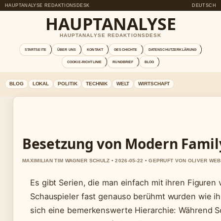
HAUPTANALYSE REDAKTIONSDESK
DEUTSCH
HAUPTANALYSE
HAUPTANALYSE REDAKTIONSDESK
STARTSEITE
ÜBER UNS
KONTAKT
GESCHICHTE
DATENSCHUTZERKLÄRUNG
COOKIE-RICHTLINIE
RUNDBRIEF
BLOG
BLOG
LOKAL
POLITIK
TECHNIK
WELT
WIRTSCHAFT
Besetzung von Modern Family:
MAXIMILIAN TIM WAGNER SCHULZ • 2026-05-22 • GEPRUFT VON OLIVER WE
Es gibt Serien, die man einfach mit ihren Figuren
Schauspieler fast genauso berühmt wurden wie ihre
sich eine bemerkenswerte Hierarchie: Während Sof