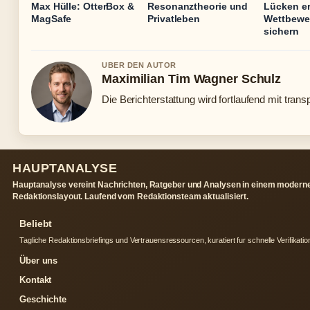
Max Hülle: OtterBox &
Resonanztheorie und
Lücken e
MagSafe
Privatleben
Wettbewer
sichern
UBER DEN AUTOR
Maximilian Tim Wagner Schulz
Die Berichterstattung wird fortlaufend mit trans
HAUPTANALYSE
Hauptanalyse vereint Nachrichten, Ratgeber und Analysen in einem modern
Redaktionslayout. Laufend vom Redaktionsteam aktualisiert.
Beliebt
Tagliche Redaktionsbriefings und Vertrauensressourcen, kuratiert fur schnelle Verifikatio
Über uns
Kontakt
Geschichte