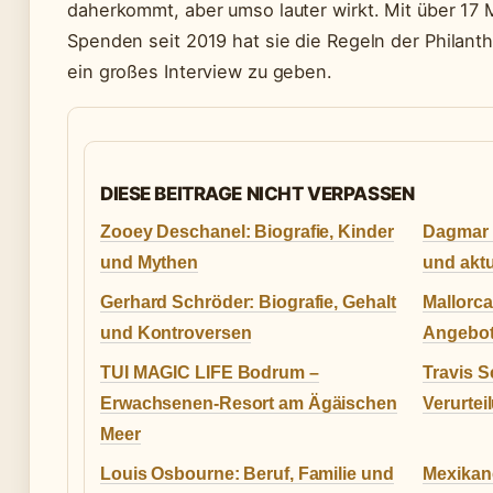
daherkommt, aber umso lauter wirkt. Mit über 17 M
Spenden seit 2019 hat sie die Regeln der Philant
ein großes Interview zu geben.
DIESE BEITRAGE NICHT VERPASSEN
Zooey Deschanel: Biografie, Kinder
Dagmar M
und Mythen
und aktu
Gerhard Schröder: Biografie, Gehalt
Mallorca
und Kontroversen
Angebot
TUI MAGIC LIFE Bodrum –
Travis S
Erwachsenen-Resort am Ägäischen
Verurtei
Meer
Louis Osbourne: Beruf, Familie und
Mexikan