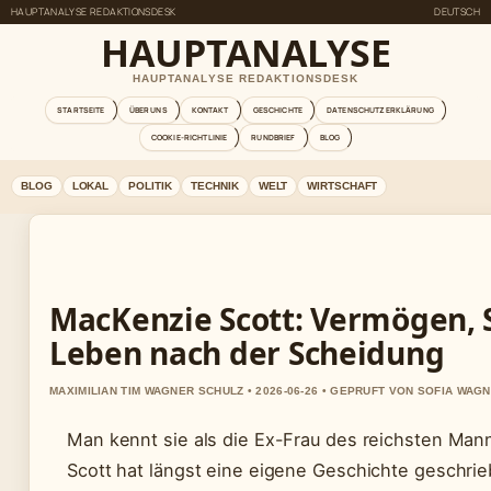
HAUPTANALYSE REDAKTIONSDESK
DEUTSCH
HAUPTANALYSE
HAUPTANALYSE REDAKTIONSDESK
STARTSEITE
ÜBER UNS
KONTAKT
GESCHICHTE
DATENSCHUTZERKLÄRUNG
COOKIE-RICHTLINIE
RUNDBRIEF
BLOG
BLOG
LOKAL
POLITIK
TECHNIK
WELT
WIRTSCHAFT
MacKenzie Scott: Vermögen,
Leben nach der Scheidung
MAXIMILIAN TIM WAGNER SCHULZ • 2026-06-26 • GEPRUFT VON SOFIA WAG
Man kennt sie als die Ex-Frau des reichsten Man
Scott hat längst eine eigene Geschichte geschrieb