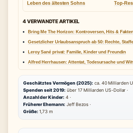
Leben des ältesten Sohns
Top-Res
4 VERWANDTE ARTIKEL
Bring Me The Horizon: Kontroversen, Hits & Fakten
Gesetzlicher Urlaubsanspruch ab 50: Rechte, Staff
Leroy Sané privat: Familie, Kinder und Freundin
Alfred Herrhausen: Attentat, Todesursache und Wi
Geschätztes Vermögen (2025):
ca. 40 Milliarden U
Spenden seit 2019:
über 17 Milliarden US-Dollar ·
Anzahl der Kinder:
4 ·
Früherer Ehemann:
Jeff Bezos ·
Größe:
1,73 m