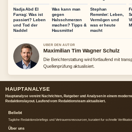
Nadja Abd El
Was kann man
Stephan
F
Farrag: Was ist
gegen
Remmler: Leben,
S
passiert? Leben
Halsschmerzen
Vermögen und
V
und Tod der
machen? Tipps &
was er heute
M
Naddel
Hausmittel
macht
UBER DEN AUTOR
Maximilian Tim Wagner Schulz
Die Berichterstattung wird fortlaufend mit trans
Quellenprüfung aktualisiert.
HAUPTANALYSE
Hauptanalyse vereint Nachrichten, Ratgeber und Analysen in einem modern
Redaktionslayout. Laufend vom Redaktionsteam aktualisiert.
Beliebt
Tagliche Redaktionsbriefings und Vertrauensressourcen, kuratiert fur schnelle Verifikatio
Über uns