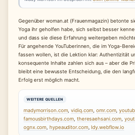
Gegenüber woman.at (Frauenmagazin) betonte si
Yoga ihr geholfen habe, sich selbst besser kenn
und dass sie diese Erfahrung weitergeben möcht
Für angehende YouTuberinnen, die im Yoga-Berei
fassen wollen, ist die Lektion klar: Authentizität u
konsequente Inhalte zahlen sich aus – aber die P
bleibt eine bewusste Entscheidung, die den langf
Erfolg erst möglich macht.
WEITERE QUELLEN
madymorrison.com
,
vidiq.com
,
omr.com
,
youtu
famousbirthdays.com
,
theresaehsani.com
,
you
ognx.com
,
hypeauditor.com
,
ldy.webflow.io