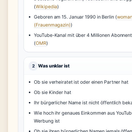
(
Wikipedia
)
Geboren am 15. Januar 1990 in Berlin (
woman
(Frauenmagazin)
)
YouTube-Kanal mit über 4 Millionen Abonnen
(
OMR
)
Was unklar ist
2
Ob sie verheiratet ist oder einen Partner hat
Ob sie Kinder hat
Ihr bürgerlicher Name ist nicht öffentlich bek
Wie hoch ihr genaues Einkommen aus YouTub
Werbung ist
Ob sie ihren bürgerlichen Namen jemals öffen