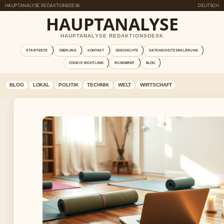
HAUPTANALYSE REDAKTIONSDESK
DEUTSCH
HAUPTANALYSE
HAUPTANALYSE REDAKTIONSDESK
STARTSEITE
ÜBER UNS
KONTAKT
GESCHICHTE
DATENSCHUTZERKLÄRUNG
COOKIE-RICHTLINIE
RUNDBRIEF
BLOG
BLOG
LOKAL
POLITIK
TECHNIK
WELT
WIRTSCHAFT