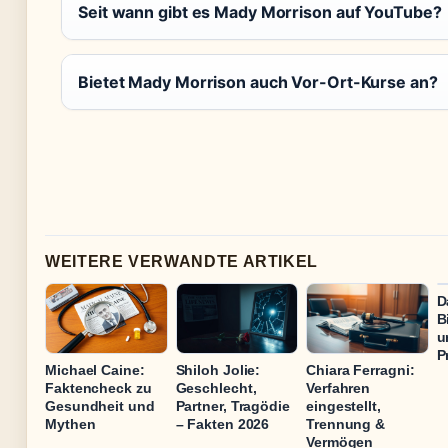
Seit wann gibt es Mady Morrison auf YouTube?
Bietet Mady Morrison auch Vor-Ort-Kurse an?
WEITERE VERWANDTE ARTIKEL
D
B
u
P
Michael Caine:
Shiloh Jolie:
Chiara Ferragni:
Faktencheck zu
Geschlecht,
Verfahren
Gesundheit und
Partner, Tragödie
eingestellt,
Mythen
– Fakten 2026
Trennung &
Vermögen