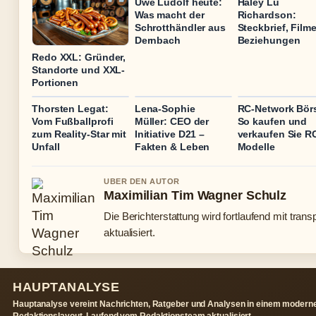
Uwe Ludolf heute:
Haley Lu
Was macht der
Richardson:
Schrotthändler aus
Steckbrief, Filme
Dernbach
Beziehungen
Redo XXL: Gründer,
Standorte und XXL-
Portionen
Thorsten Legat:
Lena-Sophie
RC-Network Bör
Vom Fußballprofi
Müller: CEO der
So kaufen und
zum Reality-Star mit
Initiative D21 –
verkaufen Sie R
Unfall
Fakten & Leben
Modelle
UBER DEN AUTOR
Maximilian Tim Wagner Schulz
Die Berichterstattung wird fortlaufend mit tran
aktualisiert.
HAUPTANALYSE
Hauptanalyse vereint Nachrichten, Ratgeber und Analysen in einem modern
Redaktionslayout. Laufend vom Redaktionsteam aktualisiert.