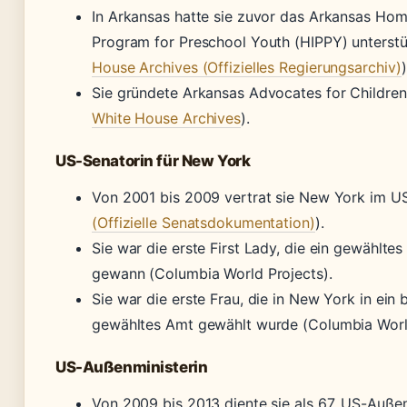
In Arkansas hatte sie zuvor das Arkansas Hom
Program for Preschool Youth (HIPPY) unterstü
House Archives (Offizielles Regierungsarchiv)
)
Sie gründete Arkansas Advocates for Children
White House Archives
).
US-Senatorin für New York
Von 2001 bis 2009 vertrat sie New York im U
(Offizielle Senatsdokumentation)
).
Sie war die erste First Lady, die ein gewählte
gewann (Columbia World Projects).
Sie war die erste Frau, die in New York in ein 
gewähltes Amt gewählt wurde (Columbia World
US-Außenministerin
Von 2009 bis 2013 diente sie als 67. US-Außen