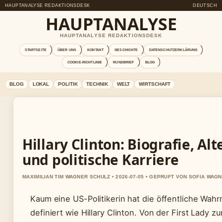
HAUPTANALYSE REDAKTIONSDESK
DEUTSCH
HAUPTANALYSE
HAUPTANALYSE REDAKTIONSDESK
STARTSEITE
ÜBER UNS
KONTAKT
GESCHICHTE
DATENSCHUTZERKLÄRUNG
COOKIE-RICHTLINIE
RUNDBRIEF
BLOG
BLOG
LOKAL
POLITIK
TECHNIK
WELT
WIRTSCHAFT
Hillary Clinton: Biografie, Alt
und politische Karriere
MAXIMILIAN TIM WAGNER SCHULZ • 2026-07-05 • GEPRUFT VON SOFIA WAG
Kaum eine US-Politikerin hat die öffentliche Wah
definiert wie Hillary Clinton. Von der First Lady zu