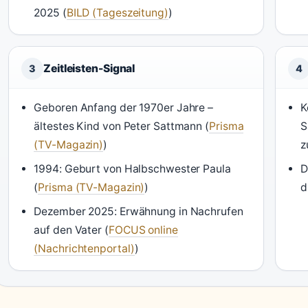
2025 (
BILD (Tageszeitung)
)
Zeitleisten-Signal
3
4
Geboren Anfang der 1970er Jahre –
K
ältestes Kind von Peter Sattmann (
Prisma
S
(TV-Magazin)
)
z
1994: Geburt von Halbschwester Paula
D
(
Prisma (TV-Magazin)
)
d
Dezember 2025: Erwähnung in Nachrufen
auf den Vater (
FOCUS online
(Nachrichtenportal)
)