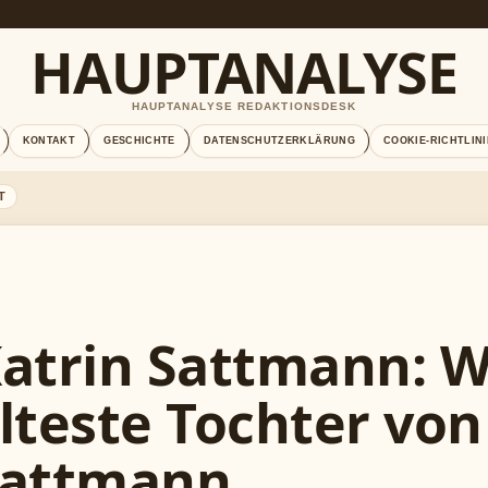
HAUPTANALYSE
HAUPTANALYSE REDAKTIONSDESK
KONTAKT
GESCHICHTE
DATENSCHUTZERKLÄRUNG
COOKIE-RICHTLINI
T
atrin Sattmann: We
lteste Tochter von
attmann