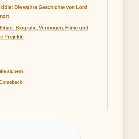
iddle: Die wahre Geschichte von Lord
mort
ullman: Biografie, Vermögen, Filme und
le Projekte
le sichern
r-Comeback