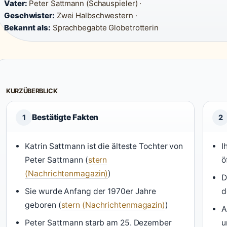
Vater:
Peter Sattmann (Schauspieler) ·
Geschwister:
Zwei Halbschwestern ·
Bekannt als:
Sprachbegabte Globetrotterin
KURZÜBERBLICK
Bestätigte Fakten
1
2
Katrin Sattmann ist die älteste Tochter von
I
Peter Sattmann (
stern
ö
(Nachrichtenmagazin)
)
D
Sie wurde Anfang der 1970er Jahre
d
geboren (
stern (Nachrichtenmagazin)
)
A
Peter Sattmann starb am 25. Dezember
u