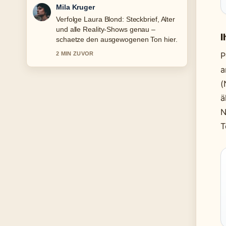
Jonas Wagner
Hilfreicher Kontext zu Martin
Sonneborn: Satiriker, Politiker und EU-
I
Abgeordneter. Bitte haltet diesen
Liveticker aktuell.
P
4 MIN ZUVOR
a
(
ä
N
T