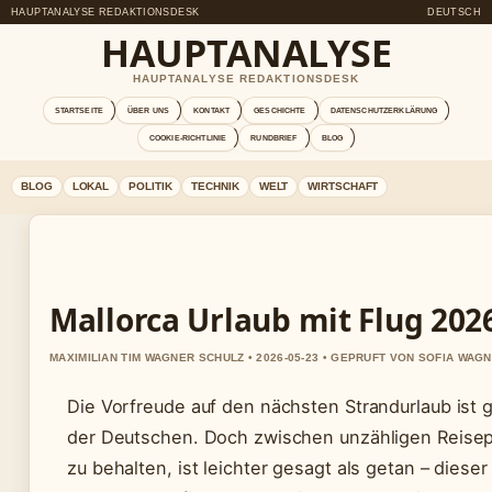
HAUPTANALYSE REDAKTIONSDESK
DEUTSCH
HAUPTANALYSE
HAUPTANALYSE REDAKTIONSDESK
STARTSEITE
ÜBER UNS
KONTAKT
GESCHICHTE
DATENSCHUTZERKLÄRUNG
COOKIE-RICHTLINIE
RUNDBRIEF
BLOG
BLOG
LOKAL
POLITIK
TECHNIK
WELT
WIRTSCHAFT
Mallorca Urlaub mit Flug 202
MAXIMILIAN TIM WAGNER SCHULZ • 2026-05-23 • GEPRUFT VON SOFIA WAG
Die Vorfreude auf den nächsten Strandurlaub ist 
der Deutschen. Doch zwischen unzähligen Reisep
zu behalten, ist leichter gesagt als getan – dieser