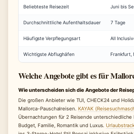
Beliebteste Reisezeit
Juni bis S
Durchschnittliche Aufenthaltsdauer
7 Tage
Häufigste Verpflegungsart
All Inclusi
Wichtigste Abflughäfen
Frankfurt,
Welche Angebote gibt es für Mallor
Wie unterscheiden sich die Angebote der Reise
Die großen Anbieter wie TUI, CHECK24 und Holid
Mallorca-Pauschalreisen.
KAYAK (Reisesuchmasch
Übernachtungen für 2 Reisende unterschiedliche 
Budget, Familie, Romantik und Luxus.
Urlaubstrac
ins 3-Sterne-Hotel Stil Bonsai inklusive Frühstüc